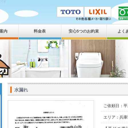
店です
案内
料金表
安心5つのお約束
よく
水漏れ
ご依頼日：平成
エリア：兵庫