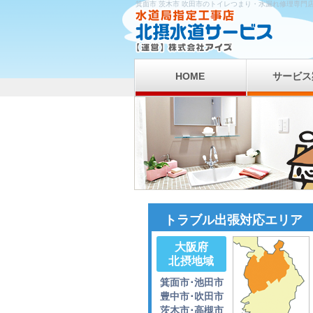
箕面市 茨木市 吹田市のトイレつまり・水漏れ修理専門
HOME
サービス
トラブル出張対応エリア
大阪府
北摂地域
箕面市･池田市
豊中市･吹田市
茨木市･高槻市