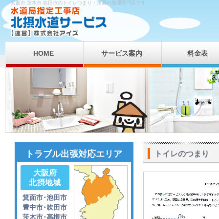
箕面市 茨木市 吹田市のトイレつまり・水漏れ修理専門店です
HOME
サービス案内
料金表
トラブル出張対応エリア
トイレのつまり
大阪府
北摂地域
箕面市･池田市
豊中市･吹田市
茨木市･高槻市