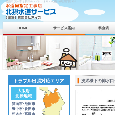
箕面市 茨木市 吹田市のトイレつまり・水漏れ修理専門店です
HOME
サービス案内
料金表
トラブル出張対応エリア
洗濯機下の排水口
大阪府
北摂地域
箕面市･池田市
豊中市･吹田市
茨木市･高槻市